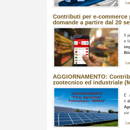
Le
Contributi per e-commerce pe
domande a partire dal 20 s
Il 
e f
imp
Bil
Le
AGGIORNAMENTO: Contributi p
zootecnico ed industriale 
È s
il
d
Agr
sui 
Le