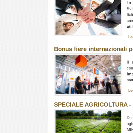
La
Svi
Ita
cre
util
Le
Bonus fiere internazionali 
Il
con
im
par
Le
SPECIALE AGRICOLTURA - S
Di 
agl
MI