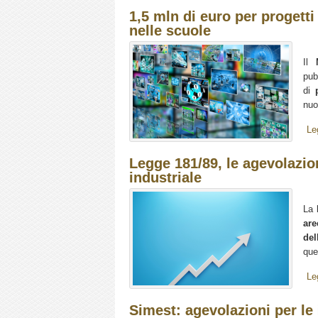
1,5 mln di euro per progetti
nelle scuole
Il
pub
di
nuo
Le
Legge 181/89, le agevolazioni
industriale
La
are
del
que
Le
Simest: agevolazioni per le