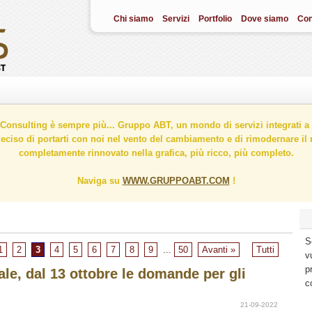
Chi siamo
Servizi
Portfolio
Dove siamo
Con
onsulting è sempre più... Gruppo ABT, un mondo di servizi integrati a 
ciso di portarti con noi nel vento del cambiamento e di rimodernare il n
completamente rinnovato nella grafica, più ricco, più completo.
Naviga su
WWW.GRUPPOABT.COM
!
S
1
2
3
4
5
6
7
8
9
...
50
Avanti »
Tutti
v
p
le, dal 13 ottobre le domande per gli
c
21-09-2022