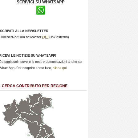
SCRIVICI SU WHATSAPP
ISCRIVITI ALLA NEWSLETTER
Puoi iscriverti alla newsletter
QUI
(link esterno)
RICEVI LE NOTIZIE SU WHATSAPP!
Da oggi puoi ricevere le nostre comunicazioni anche su
WhatsApp! Per scoprire come fare,
clicca qui
CERCA CONTRIBUTO PER REGIONE
Trentino
Friuli
Valle
Alto
Venezia
d'Aosta
Veneto
Lombardia
Adige
Giulia
Piemonte
Liguria
Emilia Romagna