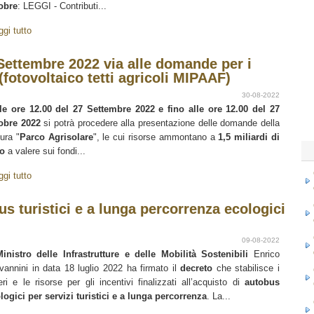
obre
: LEGGI - Contributi...
ggi tutto
tembre 2022 via alle domande per i
(fotovoltaico tetti agricoli MIPAAF)
30-08-2022
le ore 12.00 del 27 Settembre 2022
e fino alle ore 12.00 del 27
obre 2022
si potrà procedere alla presentazione delle domande della
ura "
Parco Agrisolare
", le cui risorse ammontano a
1,5 miliardi di
o
a valere sui fondi...
ggi tutto
us turistici e a lunga percorrenza ecologici
09-08-2022
inistro delle Infrastrutture e delle Mobilità Sostenibili
Enrico
vannini in data 18 luglio 2022 ha firmato il
decreto
che stabilisce i
teri e le risorse per gli incentivi finalizzati all’acquisto di
autobus
logici per servizi turistici e a lunga percorrenza
. La...