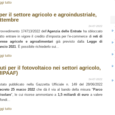
ggi tutto
r il settore agricolo e agroindustriale,
ettembre
24-07-2022
provvedimento 174713/2022 dell’
Agenzia delle Entrate
ha sbloccato
atto entrare in vigore il credito d’imposta per l’e-commerce di
reti di
rese agricole e agroalimentari
già previsto dalla
Legge di
ancio 2021
. È possibile richiederlo sui...
ggi tutto
er il fotovoltaico nei settori agricolo,
(MIPAAF)
24-07-2022
tato pubblicato nella Gazzetta Ufficiale n. 149 del 28/06/2022
ecreto 25 marzo 2022
che dà il via al bando della misura "
Parco
isolare
", le cui risorse ammontano a
1,5 miliardi di euro
a valere
fondi...
ggi tutto