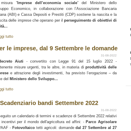
 misura “
Imprese dell’economia sociale
” del Ministero dello
luppo Economico, in collaborazione con l’Associazione Bancaria
liana (ABI) e Cassa Depositi e Prestiti (CDP) sostiene la nascita e la
scita delle imprese che operano per il
perseguimento di obiettivi di
ità...
ggi tutto
per le imprese, dal 9 Settembre le domande
31-08-2022
decreto Aiuti
- convertito con Legge 91 del 15 luglio 2022 -
tenente misure urgenti, tra le altre, in materia di
produttività delle
prese
e attrazione degli investimenti, ha previsto l’erogazione – da
te del
Ministero dello Sviluppo...
ggi tutto
cadenziario bandi Settembre 2022
31-08-2022
seguito un calendario di termini e scadenze di Settembre 2022 relativi
i incentivi per il mondo dell'agricoltura ed affini: -
Parco Agrisolare
PAAF -
Fotovoltaico
tetti agricoli: domande
dal 27 Settembre al 27