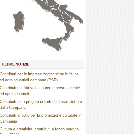
Marche
Umbria
Toscana
Abruzzo
Molise
Lazio
Campania
Basilicata
Puglia
Sardegna
Calabria
Sicilia
ULTIME NOTIZIE
Contributi per le imprese zootecniche bufaline
ed agroindustriali campane (PSR)
Contributi sul fotovoltaico per imprese agricole
ed agroindustriali
Contributi per i progetti di Enti del Terzo Settore
della Campania
Contributi al 60% per la promozione culturale in
Campania
Cultura e creatività, contributi a fondo perduto