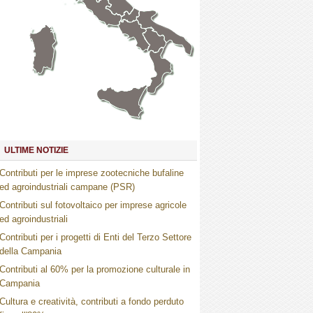
Marche
Umbria
Toscana
Abruzzo
Molise
Lazio
Campania
Basilicata
Puglia
Sardegna
Calabria
Sicilia
ULTIME NOTIZIE
Contributi per le imprese zootecniche bufaline
ed agroindustriali campane (PSR)
Contributi sul fotovoltaico per imprese agricole
ed agroindustriali
Contributi per i progetti di Enti del Terzo Settore
della Campania
Contributi al 60% per la promozione culturale in
Campania
Cultura e creatività, contributi a fondo perduto