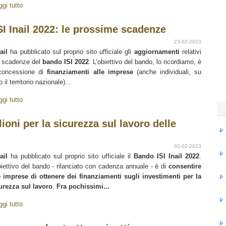
ggi tutto
nail 2022: le prossime scadenze
23-02-2023
ail
ha pubblicato sul proprio sito ufficiale gli
aggiornamenti
relativi
e scadenze del
bando ISI 2022
. L’obiettivo del bando, lo ricordiamo, è
concessione di
finanziamenti alle imprese
(anche individuali, su
o il territorio nazionale)...
ggi tutto
lioni per la sicurezza sul lavoro delle
02-02-2023
ail
ha pubblicato sul proprio sito ufficiale il
Bando ISI Inail 2022
.
biettivo del bando - rilanciato con cadenza annuale - è di
consentire
e imprese di ottenere dei finanziamenti sugli investimenti per la
urezza sul lavoro
.
Fra pochissimi...
ggi tutto