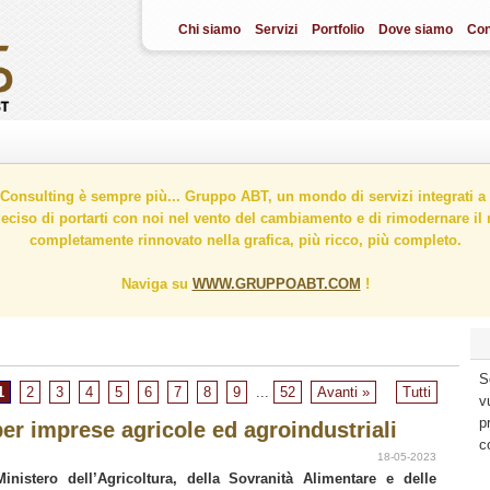
Chi siamo
Servizi
Portfolio
Dove siamo
Con
onsulting è sempre più... Gruppo ABT, un mondo di servizi integrati a 
ciso di portarti con noi nel vento del cambiamento e di rimodernare il n
completamente rinnovato nella grafica, più ricco, più completo.
Naviga su
WWW.GRUPPOABT.COM
!
S
1
2
3
4
5
6
7
8
9
...
52
Avanti »
Tutti
v
p
per imprese agricole ed agroindustriali
c
18-05-2023
Ministero dell’Agricoltura, della Sovranità Alimentare e delle