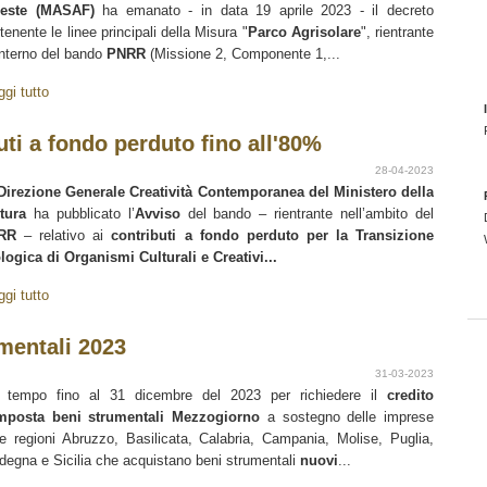
reste (MASAF)
ha emanato - in data 19 aprile 2023 - il decreto
tenente le linee principali della Misura "
Parco Agrisolare
", rientrante
’interno del bando
PNRR
(Missione 2, Componente 1,...
ggi tutto
buti a fondo perduto fino all'80%
28-04-2023
Direzione Generale Creatività Contemporanea del Ministero della
tura
ha pubblicato l’
Avviso
del bando – rientrante nell’ambito del
NRR
– relativo ai
contributi a fondo perduto per la Transizione
logica di Organismi Culturali e Creativi...
ggi tutto
mentali 2023
31-03-2023
 tempo fino al 31 dicembre del 2023 per richiedere il
credito
mposta beni strumentali
Mezzogiorno
a sostegno delle imprese
le regioni Abruzzo, Basilicata, Calabria, Campania, Molise, Puglia,
degna e Sicilia che acquistano beni strumentali
nuovi
...