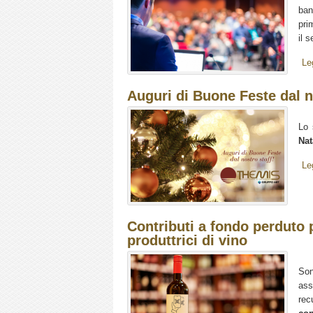
ban
pri
il s
Le
Auguri di Buone Feste dal n
Lo 
Nat
Le
Contributi a fondo perduto p
produttrici di vino
Son
ass
rec