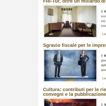
FRI-Tur, oltre un miliardo di
Il
M
sco
via
sos
Le
Sgravio fiscale per le impr
Il
M
pr
dell
azi
Le
Cultura: contributi per le ri
convegni e la pubblicazione
Il
M