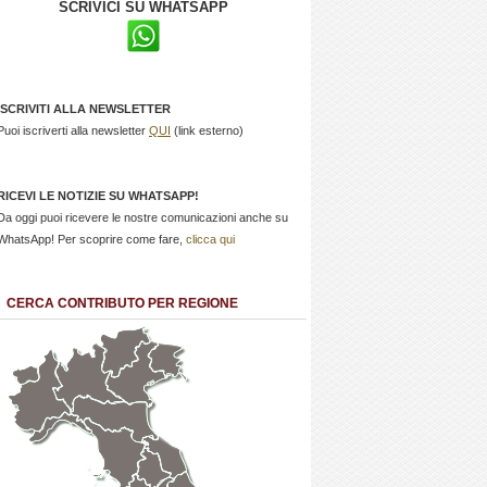
SCRIVICI SU WHATSAPP
ISCRIVITI ALLA NEWSLETTER
Puoi iscriverti alla newsletter
QUI
(link esterno)
RICEVI LE NOTIZIE SU WHATSAPP!
Da oggi puoi ricevere le nostre comunicazioni anche su
WhatsApp! Per scoprire come fare,
clicca qui
CERCA CONTRIBUTO PER REGIONE
Trentino
Friuli
Valle
Alto
Venezia
d'Aosta
Veneto
Lombardia
Adige
Giulia
Piemonte
Liguria
Emilia Romagna