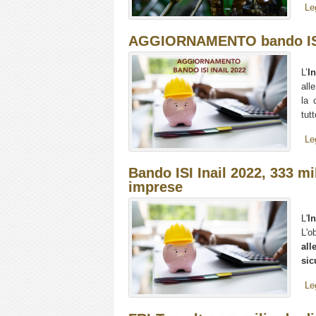
Le
AGGIORNAMENTO bando ISI I
L’
In
all
la 
tutt
Le
Bando ISI Inail 2022, 333 mi
imprese
L'
In
L'o
all
sic
Le