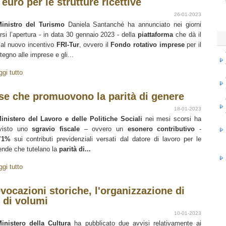
 euro per le strutture ricettive
26-01-2023
inistro del Turismo
Daniela Santanché ha annunciato nei giorni
rsi l’apertura - in data 30 gennaio 2023 - della
piattaforma
che dà il
 al nuovo incentivo
FRI-Tur
, ovvero il
Fondo rotativo imprese
per il
tegno alle imprese e gli...
ggi tutto
ese che promuovono la parità di genere
18-01-2023
inistero del Lavoro e delle Politiche Sociali
nei mesi scorsi ha
evisto uno
sgravio fiscale
– ovvero un
esonero contributivo
-
’
1%
sui contributi previdenziali versati dal datore di lavoro per le
ende che tutelano la
parità di...
ggi tutto
evocazioni storiche, l'organizzazione di
 di volumi
10-01-2023
inistero della Cultura
ha pubblicato due avvisi relativamente ai