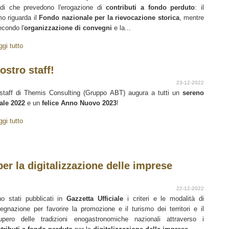
di che prevedono l'erogazione di
contributi a fondo perduto
: il
mo riguarda il
Fondo nazionale per la rievocazione storica
, mentre
econdo l'
organizzazione di convegni
e la...
ggi tutto
ostro staff!
23-12-2022
staff di Themis Consulting (Gruppo ABT) augura a tutti un
sereno
ale 2022
e un
felice Anno Nuovo 2023
!
ggi tutto
er la digitalizzazione delle imprese
22-12-2022
o stati pubblicati in
Gazzetta Ufficiale
i criteri e le modalità di
egnazione per favorire la promozione e il turismo dei territori e il
upero delle tradizioni enogastronomiche nazionali attraverso i