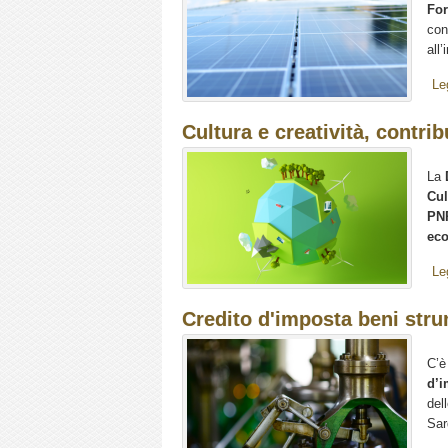
Fo
con
all
Le
Cultura e creatività, contri
La
Cul
P
eco
Le
Credito d'imposta beni stru
C’è
d’i
del
Sar