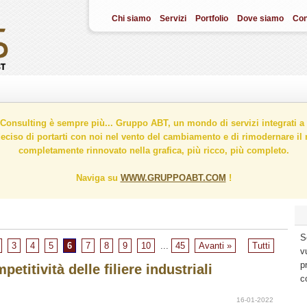
Chi siamo
Servizi
Portfolio
Dove siamo
Con
onsulting è sempre più... Gruppo ABT, un mondo di servizi integrati a 
ciso di portarti con noi nel vento del cambiamento e di rimodernare il n
completamente rinnovato nella grafica, più ricco, più completo.
Naviga su
WWW.GRUPPOABT.COM
!
S
3
4
5
6
7
8
9
10
...
45
Avanti »
Tutti
v
p
etitività delle filiere industriali
c
16-01-2022