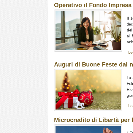
Operativo il Fondo Impresa
Il 
dec
del
al 
azio
Le
Auguri di Buone Feste dal n
Lo 
Fel
Ric
gio
Le
Microcredito di Libertà per 