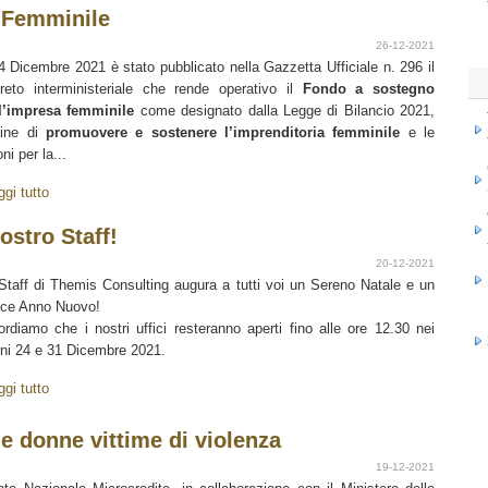
 Femminile
26-12-2021
14 Dicembre 2021 è stato pubblicato nella Gazzetta Ufficiale n. 296 il
reto interministeriale che rende operativo il
Fondo a sostegno
l’impresa femminile
come designato dalla Legge di Bilancio 2021,
fine di
promuovere e sostenere l’imprenditoria femminile
e le
ni per la...
ggi tutto
ostro Staff!
20-12-2021
Staff di Themis Consulting augura a tutti voi un Sereno Natale e un
ice Anno Nuovo!
ordiamo che i nostri uffici resteranno aperti fino alle ore 12.30 nei
rni 24 e 31 Dicembre 2021.
ggi tutto
le donne vittime di violenza
19-12-2021