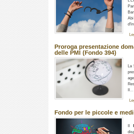
L’E
Par
Ban
Abi
d'I
Le
Proroga presentazione doma
delle PMI (Fondo 394)
La
pre
age
Res
Il...
Le
Fondo per le piccole e medi
Il
dis