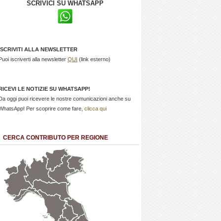
SCRIVICI SU WHATSAPP
ISCRIVITI ALLA NEWSLETTER
Puoi iscriverti alla newsletter
QUI
(link esterno)
RICEVI LE NOTIZIE SU WHATSAPP!
Da oggi puoi ricevere le nostre comunicazioni anche su
WhatsApp! Per scoprire come fare,
clicca qui
CERCA CONTRIBUTO PER REGIONE
Trentino
Friuli
Valle
Alto
Venezia
d'Aosta
Veneto
Lombardia
Adige
Giulia
Piemonte
Liguria
Emilia Romagna