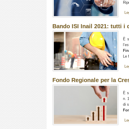
Rip
Le
Bando ISI Inail 2021: tutti i 
È s
l’e
Fin
Le 
Le
Fondo Regionale per la Cre
È s
n. 
di 
Fon
Le