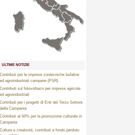
Marche
Umbria
Toscana
Abruzzo
Molise
Lazio
Campania
Basilicata
Puglia
Sardegna
Calabria
Sicilia
ULTIME NOTIZIE
Contributi per le imprese zootecniche bufaline
ed agroindustriali campane (PSR)
Contributi sul fotovoltaico per imprese agricole
ed agroindustriali
Contributi per i progetti di Enti del Terzo Settore
della Campania
Contributi al 60% per la promozione culturale in
Campania
Cultura e creatività, contributi a fondo perduto