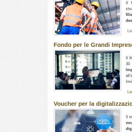
Il 
str
fil
des
Le
Fondo per le Grandi Impres
Il 
30 
Im
all
Invi
Le
Voucher per la digitalizzazi
Il 
vo
dig