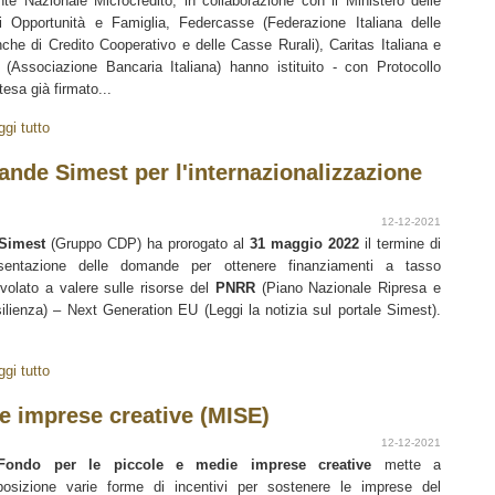
nte Nazionale Microcredito, in collaborazione con il Ministero delle
i Opportunità e Famiglia, Federcasse (Federazione Italiana delle
che di Credito Cooperativo e delle Casse Rurali), Caritas Italiana e
 (Associazione Bancaria Italiana) hanno istituito - con Protocollo
ntesa già firmato...
ggi tutto
nde Simest per l'internazionalizzazione
12-12-2021
Simest
(Gruppo CDP) ha prorogato al
31 maggio 2022
il termine di
sentazione delle domande per ottenere finanziamenti a tasso
volato a valere sulle risorse del
PNRR
(Piano Nazionale Ripresa e
ilienza) – Next Generation EU (Leggi la notizia sul portale Simest).
ggi tutto
e imprese creative (MISE)
12-12-2021
Fondo per le piccole e medie imprese creative
mette a
posizione varie forme di incentivi per sostenere le imprese del