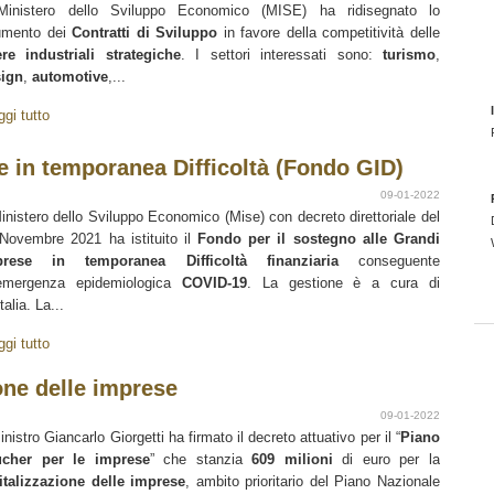
Ministero dello Sviluppo Economico (MISE) ha ridisegnato lo
umento dei
Contratti di Sviluppo
in favore della competitività delle
iere industriali strategiche
. I settori interessati sono:
turismo
,
ign
,
automotive
,...
ggi tutto
e in temporanea Difficoltà (Fondo GID)
09-01-2022
Ministero dello Sviluppo Economico (Mise) con decreto direttoriale del
Novembre 2021 ha istituito il
Fondo per il sostegno alle Grandi
prese in temporanea Difficoltà finanziaria
conseguente
’emergenza epidemiologica
COVID-19
. La gestione è a cura di
talia. La...
ggi tutto
one delle imprese
09-01-2022
ministro Giancarlo Giorgetti ha firmato il decreto attuativo per il “
Piano
ucher per le imprese
” che stanzia
609 milioni
di euro per la
italizzazione delle imprese
, ambito prioritario del Piano Nazionale