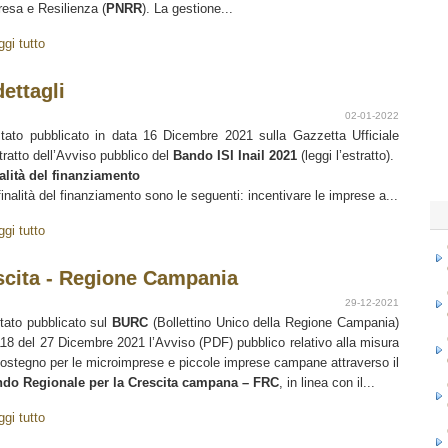
resa e Resilienza (
PNRR
). La gestione...
ggi tutto
dettagli
02-01-2022
tato pubblicato in data 16 Dicembre 2021 sulla Gazzetta Ufficiale
stratto dell’Avviso pubblico del
Bando ISI Inail 2021
(leggi l’estratto).
alità del finanziamento
finalità del finanziamento sono le seguenti: incentivare le imprese a...
ggi tutto
scita - Regione Campania
29-12-2021
tato pubblicato sul
BURC
(Bollettino Unico della Regione Campania)
118 del 27 Dicembre 2021 l’Avviso (PDF) pubblico relativo alla misura
sostegno per le microimprese e piccole imprese campane attraverso il
do Regionale per la Crescita campana – FRC
, in linea con il...
ggi tutto