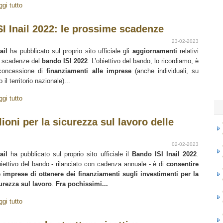
ggi tutto
nail 2022: le prossime scadenze
23-02-2023
ail
ha pubblicato sul proprio sito ufficiale gli
aggiornamenti
relativi
e scadenze del
bando ISI 2022
. L’obiettivo del bando, lo ricordiamo, è
concessione di
finanziamenti alle imprese
(anche individuali, su
o il territorio nazionale)...
ggi tutto
lioni per la sicurezza sul lavoro delle
02-02-2023
ail
ha pubblicato sul proprio sito ufficiale il
Bando ISI Inail 2022
.
biettivo del bando - rilanciato con cadenza annuale - è di
consentire
e imprese di ottenere dei finanziamenti sugli investimenti per la
urezza sul lavoro
.
Fra pochissimi...
ggi tutto