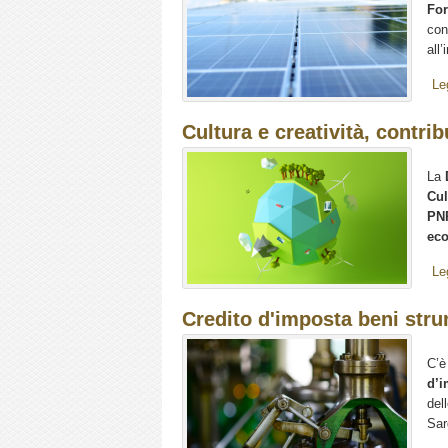
Fo
con
all
Le
Cultura e creatività, contri
La
Cul
P
eco
Le
Credito d'imposta beni stru
C’è
d’i
del
Sar