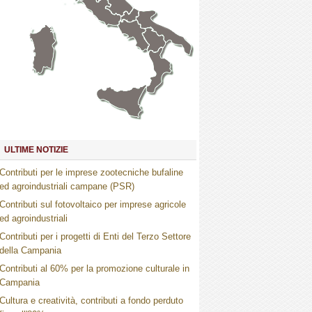
Marche
Umbria
Toscana
Abruzzo
Molise
Lazio
Campania
Basilicata
Puglia
Sardegna
Calabria
Sicilia
ULTIME NOTIZIE
Contributi per le imprese zootecniche bufaline
ed agroindustriali campane (PSR)
Contributi sul fotovoltaico per imprese agricole
ed agroindustriali
Contributi per i progetti di Enti del Terzo Settore
della Campania
Contributi al 60% per la promozione culturale in
Campania
Cultura e creatività, contributi a fondo perduto