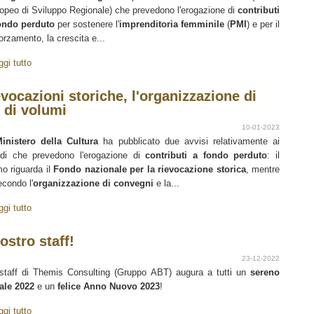
opeo di Sviluppo Regionale) che prevedono l'erogazione di
contributi
ondo perduto
per sostenere l'
imprenditoria femminile
(
PMI
) e per il
forzamento, la crescita e...
ggi tutto
evocazioni storiche, l'organizzazione di
 di volumi
10-01-2023
inistero della Cultura
ha pubblicato due avvisi relativamente ai
di che prevedono l'erogazione di
contributi a fondo perduto
: il
mo riguarda il
Fondo nazionale per la rievocazione storica
, mentre
econdo l'
organizzazione di convegni
e la...
ggi tutto
ostro staff!
23-12-2022
staff di Themis Consulting (Gruppo ABT) augura a tutti un
sereno
ale 2022
e un
felice Anno Nuovo 2023
!
ggi tutto