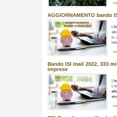
Le
AGGIORNAMENTO bando ISI I
L’
In
all
la 
tutt
Le
Bando ISI Inail 2022, 333 mi
imprese
L'
In
L'o
all
sic
Le