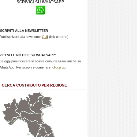
SCRIVICI SU WHATSAPP
ISCRIVITI ALLA NEWSLETTER
Puoi iscriverti alla newsletter
QUI
(link esterno)
RICEVI LE NOTIZIE SU WHATSAPP!
Da oggi puoi ricevere le nostre comunicazioni anche su
WhatsApp! Per scoprire come fare,
clicca qui
CERCA CONTRIBUTO PER REGIONE
Trentino
Friuli
Valle
Alto
Venezia
d'Aosta
Veneto
Lombardia
Adige
Giulia
Piemonte
Liguria
Emilia Romagna