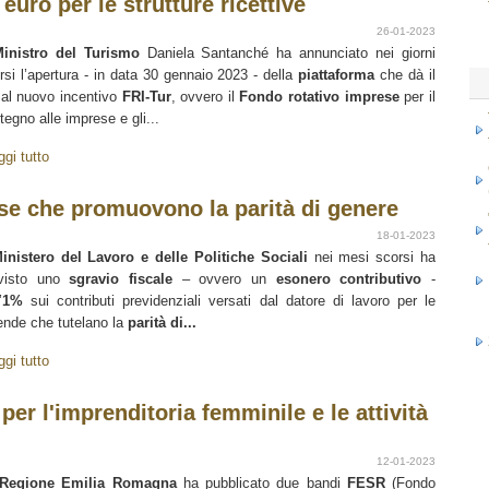
 euro per le strutture ricettive
26-01-2023
inistro del Turismo
Daniela Santanché ha annunciato nei giorni
rsi l’apertura - in data 30 gennaio 2023 - della
piattaforma
che dà il
 al nuovo incentivo
FRI-Tur
, ovvero il
Fondo rotativo imprese
per il
tegno alle imprese e gli...
ggi tutto
ese che promuovono la parità di genere
18-01-2023
inistero del Lavoro e delle Politiche Sociali
nei mesi scorsi ha
evisto uno
sgravio fiscale
– ovvero un
esonero contributivo
-
’
1%
sui contributi previdenziali versati dal datore di lavoro per le
ende che tutelano la
parità di...
ggi tutto
er l'imprenditoria femminile e le attività
12-01-2023
Regione Emilia Romagna
ha pubblicato due bandi
FESR
(Fondo