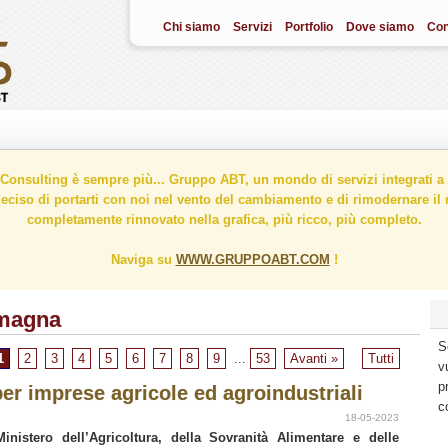
Chi siamo
Servizi
Portfolio
Dove siamo
Con
onsulting è sempre più... Gruppo ABT, un mondo di servizi integrati a 
ciso di portarti con noi nel vento del cambiamento e di rimodernare il n
completamente rinnovato nella grafica, più ricco, più completo.
Naviga su
WWW.GRUPPOABT.COM
!
omagna
S
1
2
3
4
5
6
7
8
9
...
53
Avanti »
Tutti
v
p
per imprese agricole ed agroindustriali
c
18-05-2023
Ministero dell’Agricoltura, della Sovranità Alimentare e delle