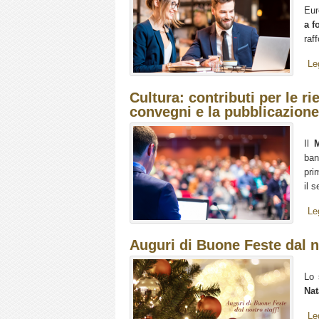
Eur
a f
raf
Le
Cultura: contributi per le ri
convegni e la pubblicazione
Il
M
ban
pri
il s
Le
Auguri di Buone Feste dal n
Lo 
Nat
Le