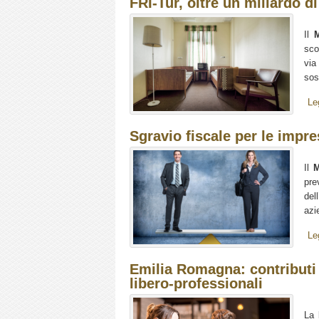
FRI-Tur, oltre un miliardo di
Il
M
sco
via
sos
Le
Sgravio fiscale per le impr
Il
M
pr
dell
azi
Le
Emilia Romagna: contributi p
libero-professionali
La