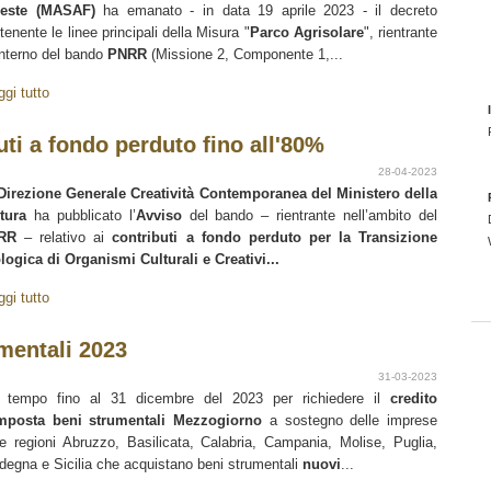
reste (MASAF)
ha emanato - in data 19 aprile 2023 - il decreto
tenente le linee principali della Misura "
Parco Agrisolare
", rientrante
’interno del bando
PNRR
(Missione 2, Componente 1,...
ggi tutto
buti a fondo perduto fino all'80%
28-04-2023
Direzione Generale Creatività Contemporanea del Ministero della
tura
ha pubblicato l’
Avviso
del bando – rientrante nell’ambito del
NRR
– relativo ai
contributi a fondo perduto per la Transizione
logica di Organismi Culturali e Creativi...
ggi tutto
mentali 2023
31-03-2023
 tempo fino al 31 dicembre del 2023 per richiedere il
credito
mposta beni strumentali
Mezzogiorno
a sostegno delle imprese
le regioni Abruzzo, Basilicata, Calabria, Campania, Molise, Puglia,
degna e Sicilia che acquistano beni strumentali
nuovi
...