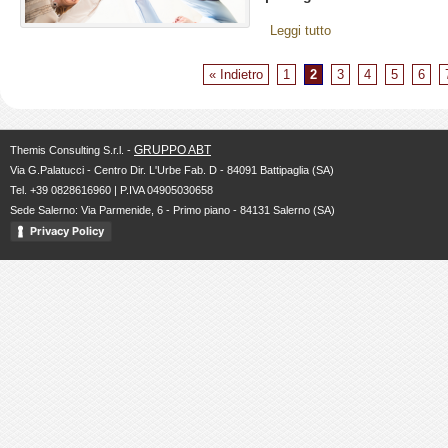
Leggi tutto
« Indietro
1
2
3
4
5
6
GRUPPO ABT
Themis Consulting S.r.l. -
Via G.Palatucci - Centro Dir. L'Urbe Fab. D - 84091 Battipaglia (SA)
Tel. +39 0828616960 | P.IVA 04905030658
Sede Salerno: Via Parmenide, 6 - Primo piano - 84131 Salerno (SA)
Privacy Policy