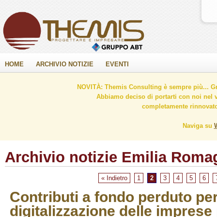
HOME
ARCHIVIO NOTIZIE
EVENTI
NOVITÀ: Themis Consulting è sempre più... Gr
Abbiamo deciso di portarti con noi nel 
completamente rinnovato 
Naviga su
Archivio notizie Emilia Roma
« Indietro
1
2
3
4
5
6
Contributi a fondo perduto per
digitalizzazione delle imprese 