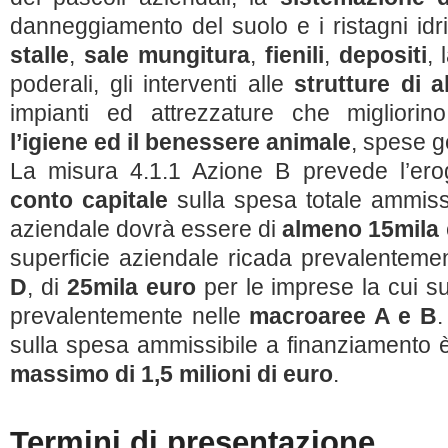
danneggiamento del suolo e i ristagni idri
stalle
,
sale mungitura
,
fienili
,
depositi
, 
poderali, gli interventi alle
strutture di 
impianti ed attrezzature che migliori
l’igiene ed il benessere animale
, spese g
La misura 4.1.1 Azione B prevede l’er
conto capitale
sulla spesa totale ammissi
aziendale dovrà essere di
almeno 15mila
superficie aziendale ricada prevalenteme
D
, di
25mila euro
per le imprese la cui su
prevalentemente nelle
macroaree A e B
.
sulla spesa ammissibile a finanziamento è
massimo di 1,5 milioni di euro
.
Termini di presentazione