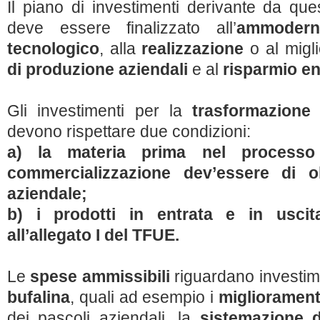
Il piano di investimenti derivante da ques
deve essere finalizzato all’
ammodern
tecnologico
, alla
realizzazione
o al migl
di produzione aziendali
e al
risparmio e
Gli investimenti per la
trasformazione
devono rispettare due condizioni:
a) la materia prima nel processo
commercializzazione dev’essere di o
aziendale;
b) i prodotti in entrata e in usci
all’allegato I del TFUE.
Le
spese ammissibili
riguardano investime
bufalina
, quali ad esempio i
miglioramenti
dei pascoli aziendali, la
sistemazione d