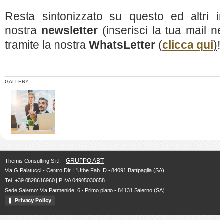
Resta sintonizzato su questo ed altri in
nostra
newsletter
(inserisci la tua mail n
tramite la nostra
WhatsLetter
(
clicca qui
)
!
GALLERY
GRUPPO ABT
Themis Consulting S.r.l. -
Via G.Palatucci - Centro Dir. L'Urbe Fab. D - 84091 Battipaglia (SA)
Tel. +39 0828616960 | P.IVA 04905030658
Sede Salerno: Via Parmenide, 6 - Primo piano - 84131 Salerno (SA)
Privacy Policy