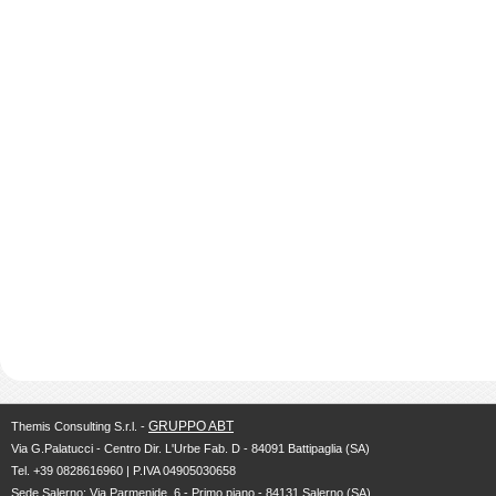
GRUPPO ABT
Themis Consulting S.r.l. -
Via G.Palatucci - Centro Dir. L'Urbe Fab. D - 84091 Battipaglia (SA)
Tel. +39 0828616960 | P.IVA 04905030658
Sede Salerno: Via Parmenide, 6 - Primo piano - 84131 Salerno (SA)