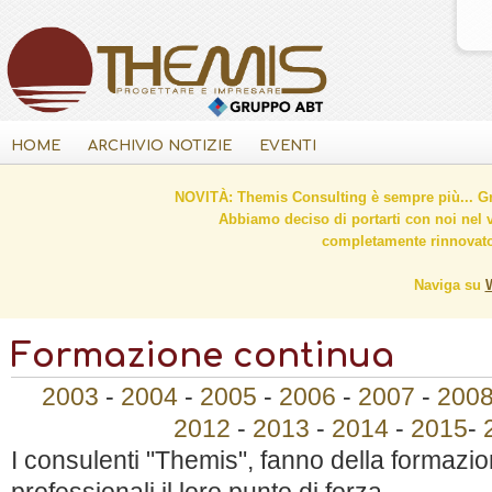
HOME
ARCHIVIO NOTIZIE
EVENTI
NOVITÀ: Themis Consulting è sempre più... Gr
Abbiamo deciso di portarti con noi nel 
completamente rinnovato 
Naviga su
Formazione continua
2003
-
2004
-
2005
-
2006
-
2007
-
200
2012
-
2013
-
2014
-
2015
-
I consulenti "Themis", fanno della formazi