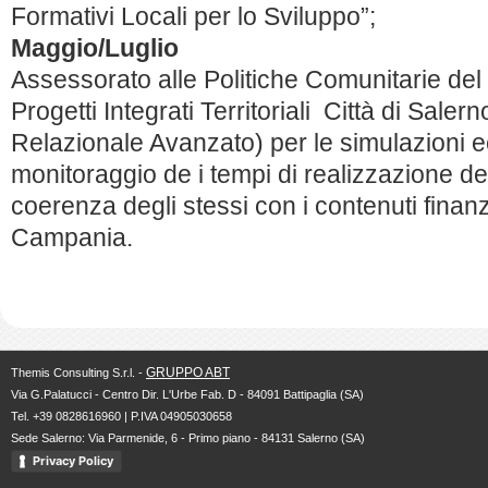
Formativi Locali per lo Sviluppo”;
Maggio/Luglio
Assessorato alle Politiche Comunitarie de
Progetti Integrati Territoriali Città di Sale
Relazionale Avanzato) per le simulazioni 
monitoraggio de i tempi di realizzazione dei 
coerenza degli stessi con i contenuti finan
Campania.
GRUPPO ABT
Themis Consulting S.r.l. -
Via G.Palatucci - Centro Dir. L'Urbe Fab. D - 84091 Battipaglia (SA)
Tel. +39 0828616960 | P.IVA 04905030658
Sede Salerno: Via Parmenide, 6 - Primo piano - 84131 Salerno (SA)
Privacy Policy