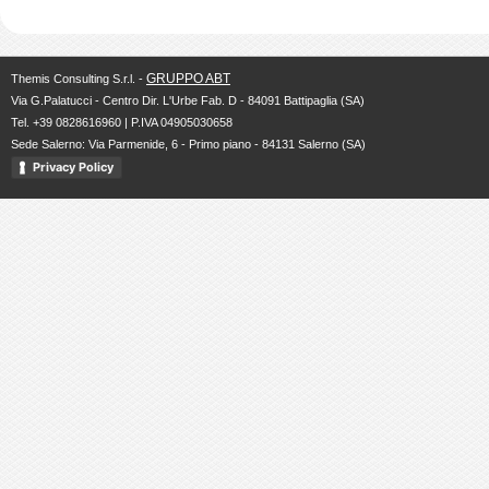
GRUPPO ABT
Themis Consulting S.r.l. -
Via G.Palatucci - Centro Dir. L'Urbe Fab. D - 84091 Battipaglia (SA)
Tel. +39 0828616960 | P.IVA 04905030658
Sede Salerno: Via Parmenide, 6 - Primo piano - 84131 Salerno (SA)
Privacy Policy