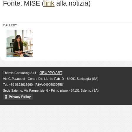
Fonte: MISE (
link
alla notizia)
GALLERY
GRUPPO ABT
Themis Consulting S.r.l. -
Via G.Palatucci - Centro Dir. L'Urbe Fab. D - 84091 Battipaglia (SA)
Tel. +39 0828616960 | P.IVA 04905030658
Sede Salerno: Via Parmenide, 6 - Primo piano - 84131 Salerno (SA)
Privacy Policy