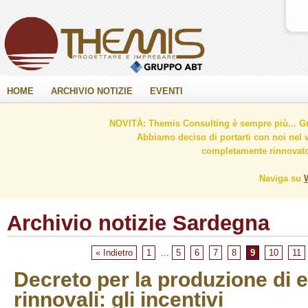
HOME
ARCHIVIO NOTIZIE
EVENTI
NOVITÀ: Themis Consulting è sempre più... Gr
Abbiamo deciso di portarti con noi nel 
completamente rinnovato 
Naviga su
Archivio notizie Sardegna
« Indietro
1
...
5
6
7
8
9
10
11
Decreto per la produzione di e
rinnovali: gli incentivi