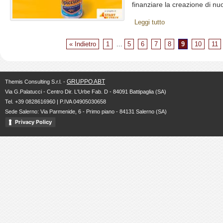
finanziare la creazione di nuo
Leggi tutto
« Indietro
1
...
5
6
7
8
9
10
11
GRUPPO ABT
Themis Consulting S.r.l. -
Via G.Palatucci - Centro Dir. L'Urbe Fab. D - 84091 Battipaglia (SA)
Tel. +39 0828616960 | P.IVA 04905030658
Sede Salerno: Via Parmenide, 6 - Primo piano - 84131 Salerno (SA)
Privacy Policy