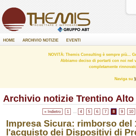
HOME
ARCHIVIO NOTIZIE
EVENTI
NOVITÀ: Themis Consulting è sempre più... Gr
Abbiamo deciso di portarti con noi nel 
completamente rinnovato 
Naviga su
Archivio notizie Trentino Alto
« Indietro
1
...
4
5
6
7
8
9
10
Impresa Sicura: rimborso del
l'acquisto dei Dispositivi di P