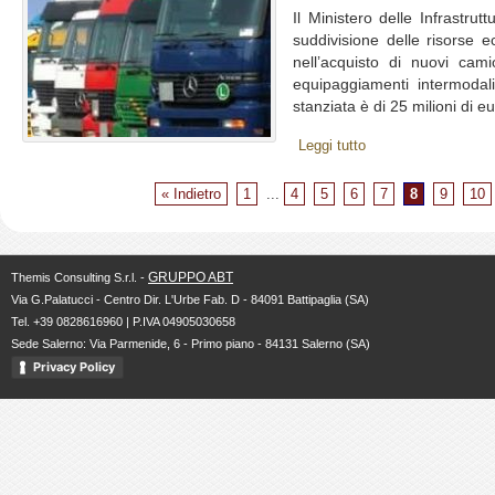
Il Ministero delle Infrastru
suddivisione delle risorse 
nell’acquisto di nuovi ca
equipaggiamenti intermoda
stanziata è di 25 milioni di eu
Leggi tutto
« Indietro
1
...
4
5
6
7
8
9
10
GRUPPO ABT
Themis Consulting S.r.l. -
Via G.Palatucci - Centro Dir. L'Urbe Fab. D - 84091 Battipaglia (SA)
Tel. +39 0828616960 | P.IVA 04905030658
Sede Salerno: Via Parmenide, 6 - Primo piano - 84131 Salerno (SA)
Privacy Policy