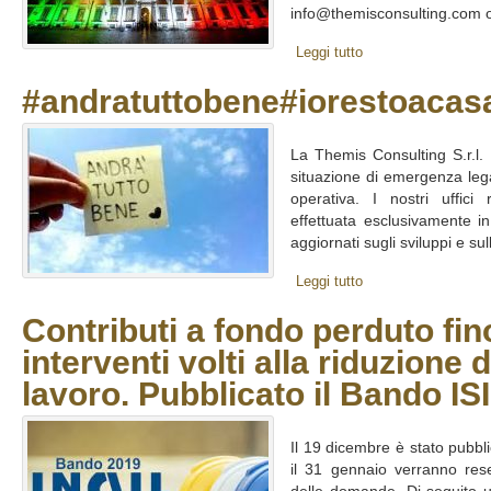
info@themisconsulting.com o
Leggi tutto
#andratuttobene#iorestoacas
La Themis Consulting S.r.l.
situazione di emergenza lega
operativa. I nostri uffici 
effettuata esclusivamente i
aggiornati sugli sviluppi e sull
Leggi tutto
Contributi a fondo perduto fin
interventi volti alla riduzione d
lavoro. Pubblicato il Bando IS
Il 19 dicembre è stato pubbli
il 31 gennaio verranno res