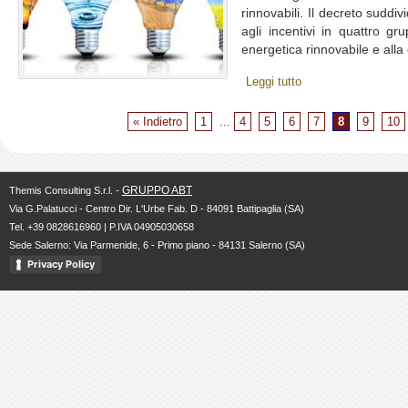
rinnovabili. Il decreto suddi
agli incentivi in quattro gru
energetica rinnovabile e alla 
Leggi tutto
« Indietro
1
...
4
5
6
7
8
9
10
GRUPPO ABT
Themis Consulting S.r.l. -
Via G.Palatucci - Centro Dir. L'Urbe Fab. D - 84091 Battipaglia (SA)
Tel. +39 0828616960 | P.IVA 04905030658
Sede Salerno: Via Parmenide, 6 - Primo piano - 84131 Salerno (SA)
Privacy Policy