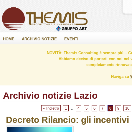
HOME
ARCHIVIO NOTIZIE
EVENTI
NOVITÀ: Themis Consulting è sempre più... Gr
Abbiamo deciso di portarti con noi nel 
completamente rinnovato 
Naviga su
Archivio notizie Lazio
« Indietro
1
...
4
5
6
7
8
9
10
Decreto Rilancio: gli incentivi