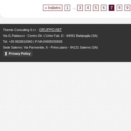
« Indietro
1
...
3
4
5
6
7
8
9
GRUPPO ABT
Themis Consulting S.r.l. -
Via G.Palatucci - Centro Dir. L'Urbe Fab. D - 84091 Battipaglia (SA)
Tel. +39 0828616960 | P.IVA 04905030658
Sede Salerno: Via Parmenide, 6 - Primo piano - 84131 Salerno (SA)
Privacy Policy