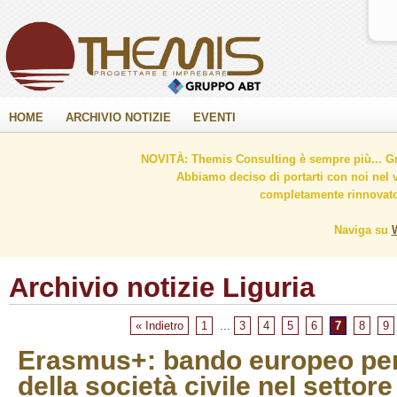
HOME
ARCHIVIO NOTIZIE
EVENTI
NOVITÀ: Themis Consulting è sempre più... Gr
Abbiamo deciso di portarti con noi nel 
completamente rinnovato 
Naviga su
Archivio notizie Liguria
« Indietro
1
...
3
4
5
6
7
8
9
Erasmus+: bando europeo per
della società civile nel settor