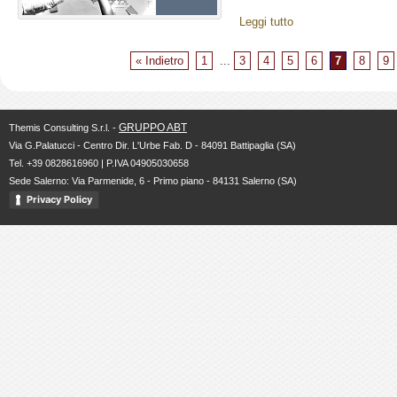
Leggi tutto
« Indietro
1
...
3
4
5
6
7
8
9
GRUPPO ABT
Themis Consulting S.r.l. -
Via G.Palatucci - Centro Dir. L'Urbe Fab. D - 84091 Battipaglia (SA)
Tel. +39 0828616960 | P.IVA 04905030658
Sede Salerno: Via Parmenide, 6 - Primo piano - 84131 Salerno (SA)
Privacy Policy