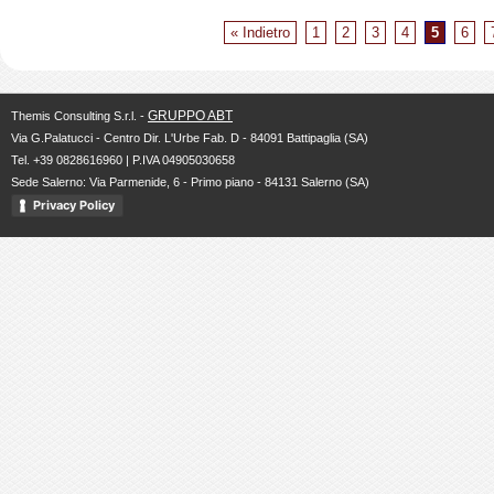
« Indietro
1
2
3
4
5
6
GRUPPO ABT
Themis Consulting S.r.l. -
Via G.Palatucci - Centro Dir. L'Urbe Fab. D - 84091 Battipaglia (SA)
Tel. +39 0828616960 | P.IVA 04905030658
Sede Salerno: Via Parmenide, 6 - Primo piano - 84131 Salerno (SA)
Privacy Policy