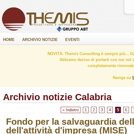
HOME
ARCHIVIO NOTIZIE
EVENTI
NOVITÀ: Themis Consulting è sempre più... Gr
Abbiamo deciso di portarti con noi nel 
completamente rinnovato 
Naviga su
Archivio notizie Calabria
« Indietro
1
2
3
4
5
6
Fondo per la salvaguardia del
dell'attività d'impresa (MISE)