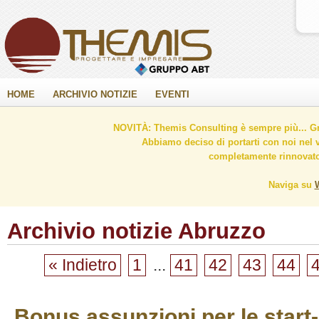
HOME
ARCHIVIO NOTIZIE
EVENTI
NOVITÀ: Themis Consulting è sempre più... Gr
Abbiamo deciso di portarti con noi nel 
completamente rinnovato 
Naviga su
Archivio notizie Abruzzo
« Indietro
1
...
41
42
43
44
Bonus assunzioni per le start