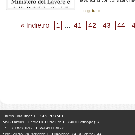
lavoratrici
con contratti di l
Leggi tutto
« Indietro
1
...
41
42
43
44
GRUPPO ABT
Themis Consulting S.r.l. -
Via G.Palatucci - Centro Dir. L'Urbe Fab. D - 84091 Battipaglia (SA)
Tel. +39 0828616960 | P.IVA 04905030658
Sede Salerno: Via Parmenide, 6 - Primo piano - 84131 Salerno (SA)