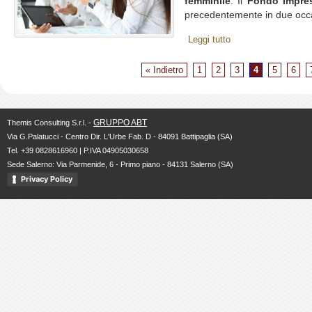
femminile
. Il
Fondo Impre
precedentemente in due occas
Leggi tutto
« Indietro
1
2
3
4
5
6
GRUPPO ABT
Themis Consulting S.r.l. -
Via G.Palatucci - Centro Dir. L'Urbe Fab. D - 84091 Battipaglia (SA)
Tel. +39 0828616960 | P.IVA 04905030658
Sede Salerno: Via Parmenide, 6 - Primo piano - 84131 Salerno (SA)
Privacy Policy