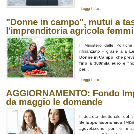
Leggi tutto
"Donne in campo", mutui a ta
l'imprenditoria agricola femm
Il Ministero delle Politich
rifinanziato - grazie alla
Le
Donne in Campo
, che pre
fino a 300mila euro
e fino
per...
Leggi tutto
AGGIORNAMENTO: Fondo Imp
da maggio le domande
Il decreto direttoriale de
Sviluppo Economico
(MISE)
agevolazione per le mis