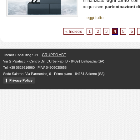
rifinanziato
ogni anno
co
acquisisce
partecipazioni di
Leggi tutto
« Indietro
1
2
3
4
5
6
GRUPPO ABT
Themis Consulting S.r.l. -
Via G.Palatucci - Centro Dir. L'Urbe Fab. D - 84091 Battipaglia (SA)
Tel. +39 0828616960 | P.IVA 04905030658
Sede Salerno: Via Parmenide, 6 - Primo piano - 84131 Salerno (SA)
Privacy Policy