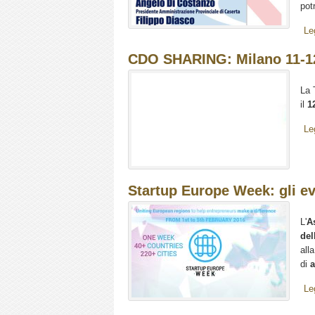
pot
Le
CDO SHARING: Milano 11-1
La 
il
1
Le
Startup Europe Week: gli e
L'
A
del
all
di
a
Le