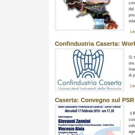
con
dal
pos
rela
Le
Confindustria Caserta: Wor
Si 
ore
Ina
di 
Le
Caserta: Convegno sul PSR
Il
com
val
age