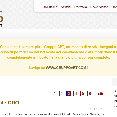
Chi siamo
Servizi
Portfolio
Dove siamo
Con
onsulting è sempre più... Gruppo ABT, un mondo di servizi integrati a 
ciso di portarti con noi nel vento del cambiamento e di rimodernare il n
completamente rinnovato nella grafica, più ricco, più completo.
Naviga su
WWW.GRUPPOABT.COM
!
S
1
2
3
4
5
6
Tutti
v
p
iale CDO
c
13-07-2016
giorno 13 luglio, si terrà presso il Grand Hotel Parker's di Napoli, la