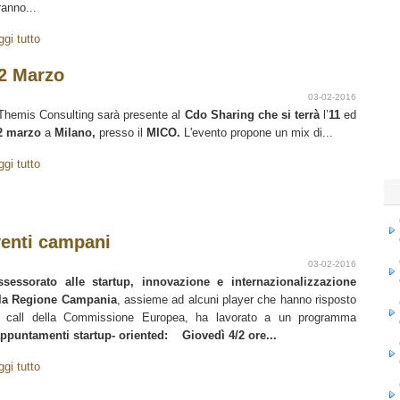
ranno...
ggi tutto
2 Marzo
03-02-2016
Themis Consulting sarà presente al
Cdo Sharing
che si terrà
l’
11
ed
2 marzo
a
Milano,
presso il
MICO
.
L'evento propone un mix di...
ggi tutto
venti campani
03-02-2016
ssessorato alle startup, innovazione e internazionalizzazione
la Regione Campania
, assieme ad alcuni player che hanno risposto
a call della Commissione Europea, ha lavorato a un programma
ppuntamenti startup- oriented:
Giovedì 4/2 ore...
ggi tutto