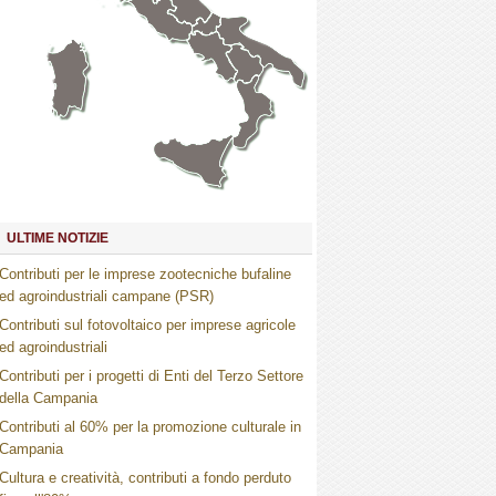
Marche
Umbria
Toscana
Abruzzo
Molise
Lazio
Campania
Basilicata
Puglia
Sardegna
Calabria
Sicilia
ULTIME NOTIZIE
Contributi per le imprese zootecniche bufaline
ed agroindustriali campane (PSR)
Contributi sul fotovoltaico per imprese agricole
ed agroindustriali
Contributi per i progetti di Enti del Terzo Settore
della Campania
Contributi al 60% per la promozione culturale in
Campania
Cultura e creatività, contributi a fondo perduto