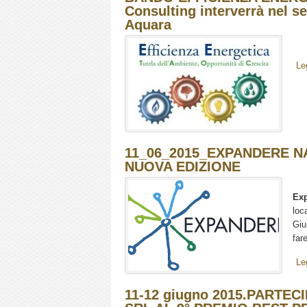
Consulting interverrà nel s
Aquara
Le
11_06_2015_EXPANDERE N
NUOVA EDIZIONE
Ex
loc
Giu
far
Le
11-12 giugno 2015.PARTE