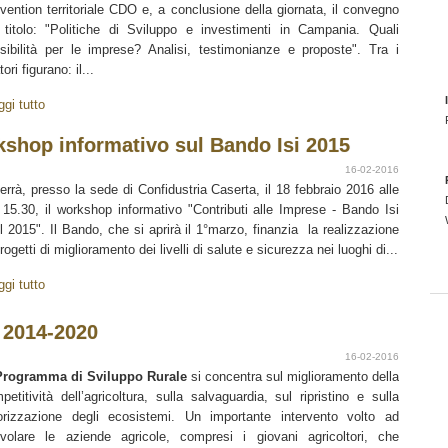
vention territoriale CDO e, a conclusione della giornata, il convegno
 titolo: "Politiche di Sviluppo e investimenti in Campania. Quali
sibilità per le imprese? Analisi, testimonianze e proposte". Tra i
tori figurano: il...
ggi tutto
kshop informativo sul Bando Isi 2015
16-02-2016
terrà, presso la sede di Confidustria Caserta, il 18 febbraio 2016 alle
 15.30, il workshop informativo "Contributi alle Imprese - Bando Isi
il 2015". Il Bando, che si aprirà il 1°marzo, finanzia la realizzazione
progetti di miglioramento dei livelli di salute e sicurezza nei luoghi di...
ggi tutto
 2014-2020
16-02-2016
Programma di Sviluppo Rurale
si concentra sul miglioramento della
petitività dell’agricoltura, sulla salvaguardia, sul ripristino e sulla
orizzazione degli ecosistemi. Un importante intervento volto ad
volare le aziende agricole, compresi i giovani agricoltori, che