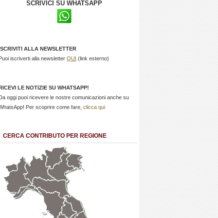
SCRIVICI SU WHATSAPP
ISCRIVITI ALLA NEWSLETTER
Puoi iscriverti alla newsletter
QUI
(link esterno)
RICEVI LE NOTIZIE SU WHATSAPP!
Da oggi puoi ricevere le nostre comunicazioni anche su
WhatsApp! Per scoprire come fare,
clicca qui
CERCA CONTRIBUTO PER REGIONE
Trentino
Friuli
Valle
Alto
Venezia
d'Aosta
Veneto
Lombardia
Adige
Giulia
Piemonte
Liguria
Emilia Romagna