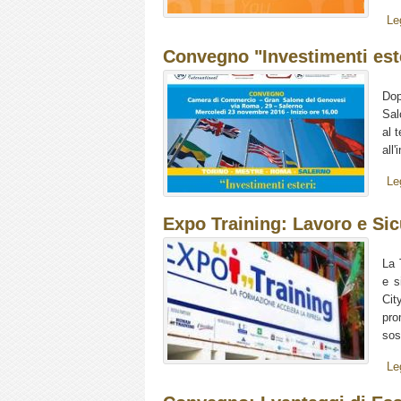
Le
Convegno "Investimenti este
Dop
Sal
al 
all'
Le
Expo Training: Lavoro e Si
La 
e s
Cit
pro
sos
Le