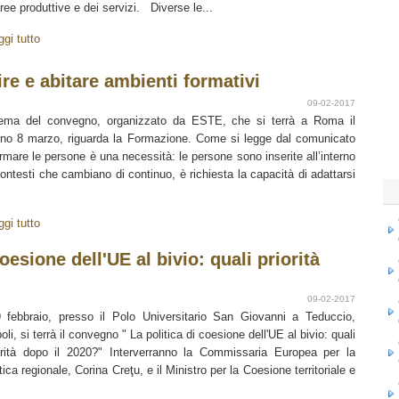
aree produttive e dei servizi. Diverse le...
ggi tutto
re e abitare ambienti formativi
09-02-2017
tema del convegno, organizzato da ESTE, che si terrà a Roma il
rno 8 marzo, riguarda la Formazione. Come si legge dal comunicato
rmare le persone è una necessità: le persone sono inserite all’interno
contesti che cambiano di continuo, è richiesta la capacità di adattarsi
ggi tutto
oesione dell'UE al bivio: quali priorità
09-02-2017
9 febbraio, presso il Polo Universitario San Giovanni a Teduccio,
oli, si terrà il convegno " La politica di coesione dell'UE al bivio: quali
orità dopo il 2020?" Interverranno la Commissaria Europea per la
itica regionale, Corina Creţu, e il Ministro per la Coesione territoriale e