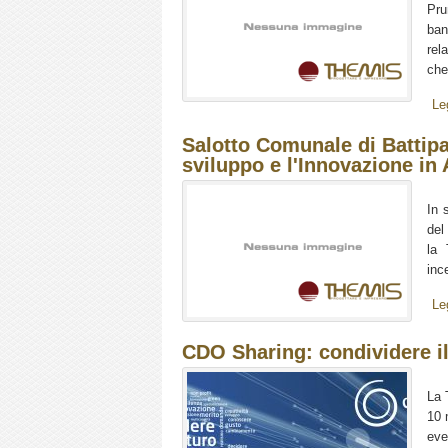
Pru
ban
rel
che
Le
Salotto Comunale di Battipa
sviluppo e l'Innovazione in 
In 
del
la 
ince
Le
CDO Sharing: condividere il
La 
10 
eve