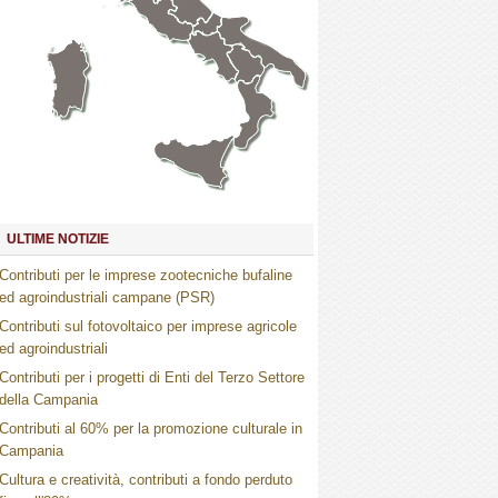
Marche
Umbria
Toscana
Abruzzo
Molise
Lazio
Campania
Basilicata
Puglia
Sardegna
Calabria
Sicilia
ULTIME NOTIZIE
Contributi per le imprese zootecniche bufaline
ed agroindustriali campane (PSR)
Contributi sul fotovoltaico per imprese agricole
ed agroindustriali
Contributi per i progetti di Enti del Terzo Settore
della Campania
Contributi al 60% per la promozione culturale in
Campania
Cultura e creatività, contributi a fondo perduto