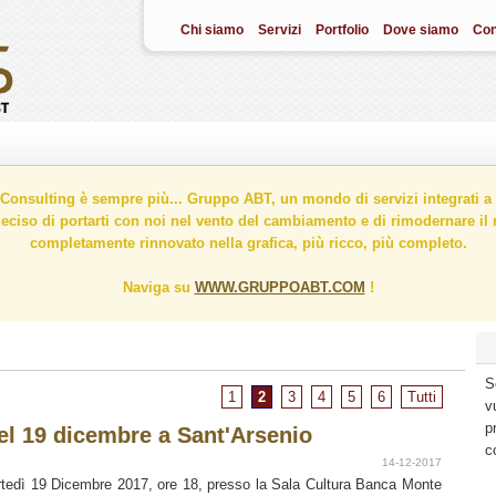
Chi siamo
Servizi
Portfolio
Dove siamo
Con
onsulting è sempre più... Gruppo ABT, un mondo di servizi integrati a 
ciso di portarti con noi nel vento del cambiamento e di rimodernare il n
completamente rinnovato nella grafica, più ricco, più completo.
Naviga su
WWW.GRUPPOABT.COM
!
S
1
2
3
4
5
6
Tutti
v
p
el 19 dicembre a Sant'Arsenio
c
14-12-2017
tedì 19 Dicembre 2017, ore 18, presso la Sala Cultura Banca Monte