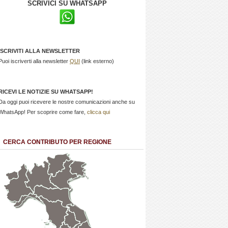
SCRIVICI SU WHATSAPP
ISCRIVITI ALLA NEWSLETTER
Puoi iscriverti alla newsletter
QUI
(link esterno)
RICEVI LE NOTIZIE SU WHATSAPP!
Da oggi puoi ricevere le nostre comunicazioni anche su
WhatsApp! Per scoprire come fare,
clicca qui
CERCA CONTRIBUTO PER REGIONE
Trentino
Friuli
Valle
Alto
Venezia
d'Aosta
Veneto
Lombardia
Adige
Giulia
Piemonte
Liguria
Emilia Romagna