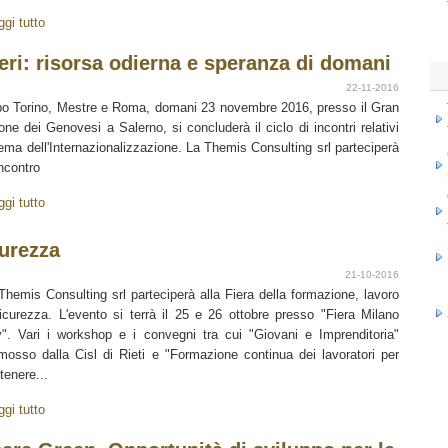
ggi tutto
ri: risorsa odierna e speranza di domani
22-11-2016
o Torino, Mestre e Roma, domani 23 novembre 2016, presso il Gran
one dei Genovesi a Salerno, si concluderà il ciclo di incontri relativi
tema dell'Internazionalizzazione. La Themis Consulting srl parteciperà
incontro
ggi tutto
curezza
21-10-2016
Themis Consulting srl parteciperà alla Fiera della formazione, lavoro
icurezza. L'evento si terrà il 25 e 26 ottobre presso "Fiera Milano
y". Vari i workshop e i convegni tra cui "Giovani e Imprenditoria"
mosso dalla Cisl di Rieti e "Formazione continua dei lavoratori per
tenere...
ggi tutto