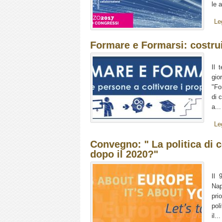
le 
Le
Formare e Formarsi: costrui
Il 
gio
"Fo
di 
a...
Le
Convegno: " La politica di c
dopo il 2020?"
Il 
Nap
pri
pol
il...