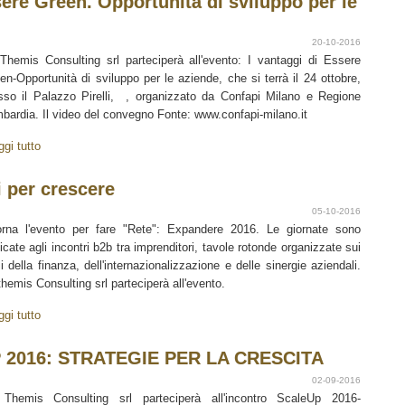
ere Green. Opportunità di sviluppo per le
20-10-2016
Themis Consulting srl parteciperà all'evento: I vantaggi di Essere
en-Opportunità di sviluppo per le aziende, che si terrà il 24 ottobre,
sso il Palazzo Pirelli, , organizzato da Confapi Milano e Regione
bardia. Il video del convegno Fonte: www.confapi-milano.it
ggi tutto
 per crescere
05-10-2016
orna l'evento per fare "Rete": Expandere 2016. Le giornate sono
icate agli incontri b2b tra imprenditori, tavole rotonde organizzate sui
i della finanza, dell'internazionalizzazione e delle sinergie aziendali.
themis Consulting srl parteciperà all'evento.
ggi tutto
 2016: STRATEGIE PER LA CRESCITA
02-09-2016
Themis Consulting srl parteciperà all'incontro ScaleUp 2016-