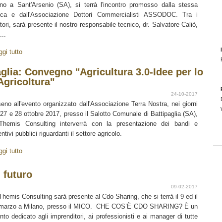
no a Sant'Arsenio (SA), si terrà l'incontro promosso dalla stessa
ca e dall'Associazione Dottori Commercialisti ASSODOC. Tra i
atori, sarà presente il nostro responsabile tecnico, dr. Salvatore Caliò,
...
ggi tutto
glia: Convegno "Agricultura 3.0-Idee per lo
Agricoltura"
24-10-2017
seno all'evento organizzato dall'Associazione Terra Nostra, nei giorni
 27 e 28 ottobre 2017, presso il Salotto Comunale di Battipaglia (SA),
Themis Consulting interverrà con la presentazione dei bandi e
ntivi pubblici riguardanti il settore agricolo.
ggi tutto
 futuro
09-02-2017
Themis Consulting sarà presente al Cdo Sharing, che si terrà il 9 ed il
marzo a Milano, presso il MICO. CHE COS’È CDO SHARING? È un
nto dedicato agli imprenditori, ai professionisti e ai manager di tutte