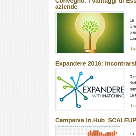
Convegno: I vantaggi di Ess
aziende
La 
Gre
pre
Lom
Le
Expandere 2016: Incontrarsi
Rit
ded
tem
La 
Le
Campania In.Hub_SCALEUP
La 